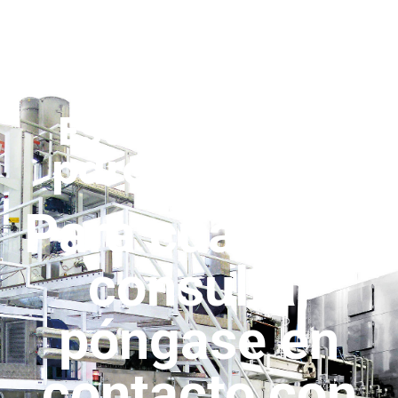
Estamos aquí
para ayudarle
Para cualquier
consulta,
póngase en
contacto con