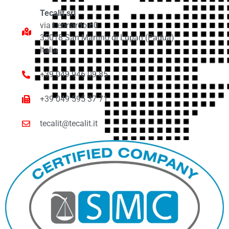
Tecalit srl
via Leonardo 60
35018 San Martino di Lupari (Padua)
Italia
+39 049 946 09 85
+39 049 595 37 71
tecalit@tecalit.it