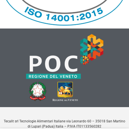
Tecalit srl Tecnologie Alimentari Italiane via Leonardo 60 – 35018 San Martino
di Lupari (Padua) Italia – P.IVA IT01133560282